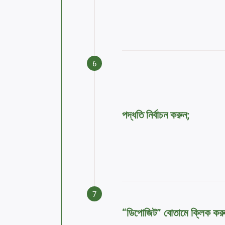
6
পদ্ধতি নির্বাচন করুন;
7
“ডিপোজিট” বোতামে ক্লিক কর