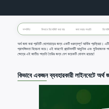
সম্পর্কিত
কিভাবে ডিপোজিট করা যায়
জমা করার পদ্ধতি
ডিপোজ
অর্থ জমা করা প্রতিটি খেলোয়াড়ের জন্য একটি গুরুত্বপূর্ণ আর্থিক প্রক্রিয়া
প্রাসঙ্গিকতা বিবেচনা করে। এই কারণেই প্ল্যাটফর্মটি আধুনিক এবং সুবিধাজনক
ক্ষেত্রে এই জাতীয় পদ্ধতি তৈরির জন্য বেশ কয়েকটি বোনাস রয়েছে!
কিভাবে একজন ব্যবহারকারী লাইনবেটে অর্থ 