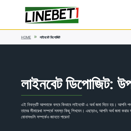
HOME
লাইনবেট ডিপোজিট
লাইনবেট ডিপোজিট: উপায
এই নিবন্ধটি আপনাকে বলবে কিভাবে লাইনবেট এ অর্থ জমা দিতে হয়। আপনি পদ্ধত
তাদের সীমারেখা সম্পর্কে সমস্ত কিছু শিখবেন। এছাড়াও, আপনি অর্থ জমা করার স
বোনাসগুলি সম্পর্কেও জানতে পারেন!