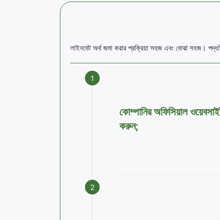
লাইনবেট অর্থ জমা করার প্রক্রিয়া সহজ এবং বোঝা সহজ। পদ্ধ
1
কোম্পানির অফিসিয়াল ওয়েবসাইট
করুন;
2