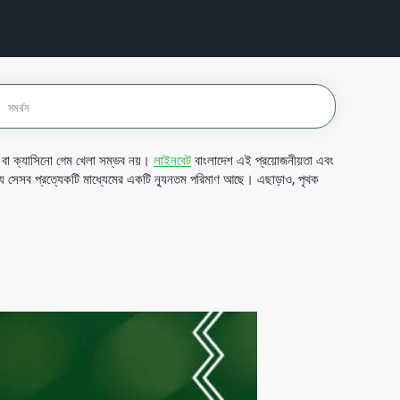
সমর্থন
রা বা ক্যাসিনো গেম খেলা সম্ভব নয়।
লাইনবেট
বাংলাদেশ এই প্রয়োজনীয়তা এবং
 যে সেসব প্রত্যেকটি মাধ্যেমের একটি ন্যূনতম পরিমাণ আছে। এছাড়াও, পৃথক