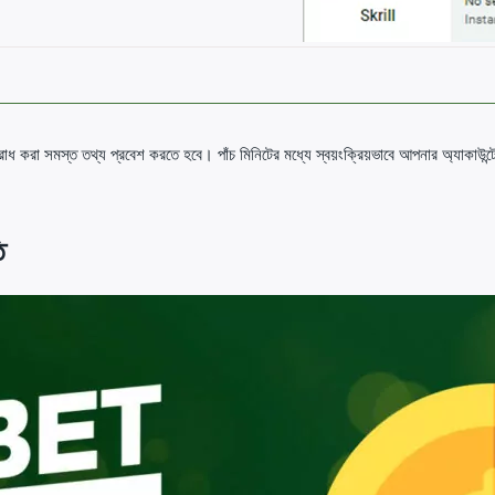
 করা সমস্ত তথ্য প্রবেশ করতে হবে। পাঁচ মিনিটের মধ্যে স্বয়ংক্রিয়ভাবে আপনার অ্যাকাউন্ট
ি