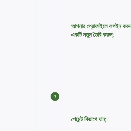
আপনার প্রোফাইলে লগইন করুন
একটি নতুন তৈরি করুন;
3
পেমেন্ট বিভাগে যান;